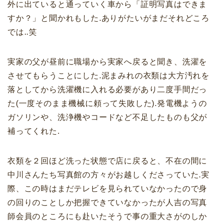
外に出ていると通っていく車から「証明写真はできま
すか？」と聞かれもした.ありがたいがまだそれどころ
では..笑
実家の父が昼前に職場から実家へ戻ると聞き、洗濯を
させてもらうことにした.泥まみれの衣類は大方汚れを
落としてから洗濯機に入れる必要があり二度手間だっ
た(一度そのまま機械に頼って失敗した).発電機ようの
ガソリンや、洗浄機やコードなど不足したものも父が
補ってくれた.
衣類を２回ほど洗った状態で店に戻ると、不在の間に
中川さんたち写真館の方々がお越しくださっていた.実
際、この時はまだテレビを見られていなかったので身
の回りのことしか把握できていなかったが人吉の写真
師会員のところにも赴いたそうで事の重大さがのしか