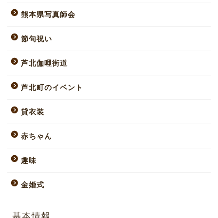
熊本県写真師会
節句祝い
芦北伽哩街道
芦北町のイベント
貸衣装
赤ちゃん
趣味
金婚式
基本情報