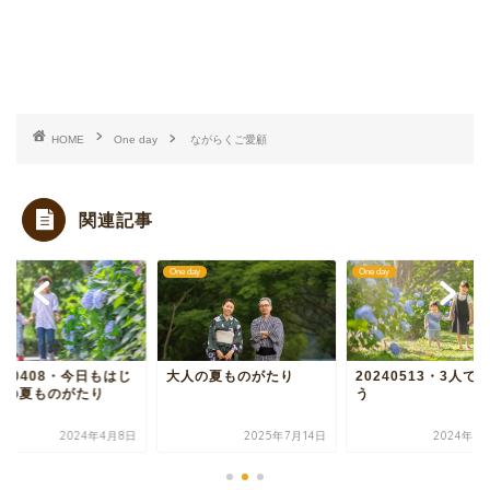
HOME
One day
ながらくご愛顧
関連記事
day
One day
One day
人の夏ものがたり
20240513・3人で写ろ
20240408・今日も
う
めての夏ものがたり
2025年7月14日
2024年5月13日
2024年4