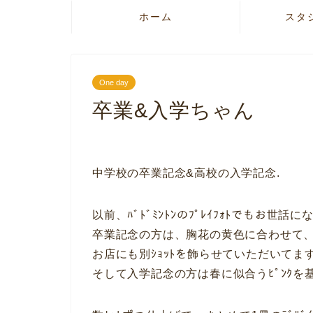
ホーム
スタ
One day
卒業&入学ちゃん
中学校の卒業記念&高校の入学記念.
以前、ﾊﾞﾄﾞﾐﾝﾄﾝのﾌﾟﾚｲﾌｫﾄでもお世話
卒業記念の方は、胸花の黄色に合わせて、
お店にも別ｼｮｯﾄを飾らせていただいてます
そして入学記念の方は春に似合うﾋﾟﾝｸを