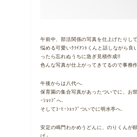
午前中、部活関係の写真を仕上げたりしてい
悩める可愛いｸﾗｲｱﾝﾄくんと話しながら
ったら忘れぬうちに急ぎ見積作成!!
色んな写真が仕上がってきてるので事務作
午後からは八代へ.
保育園の集合写真があったついでに、お世
ｰｼｮｯﾌﾟへ.
そしてｺｰﾋｰｼｮｯﾌﾟついでに明水亭へ.
安定の鳴門わかめうどんに、のりくんが頼ん
げ』.