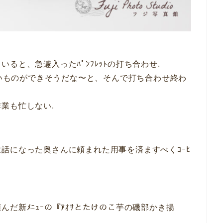
ると、急遽入ったﾊﾟﾝﾌﾚｯﾄの打ち合わせ.
良いものができそうだな〜と、そんで打ち合わせ終わ
業も忙しない.
話になった奥さんに頼まれた用事を済ますべくｺｰﾋ
だ新ﾒﾆｭｰの『ｱｵｻとたけのこ芋の磯部かき揚