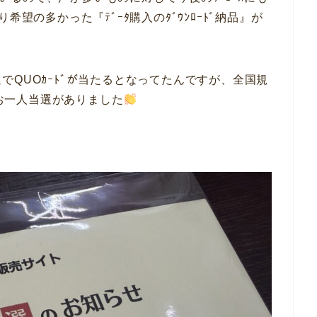
望の多かった『ﾃﾞｰﾀ購入のﾀﾞｳﾝﾛｰﾄﾞ納品』が
でQUOｶｰﾄﾞが当たるとなってたんですが、全国規
回お一人当選がありました