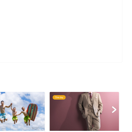
One day
On