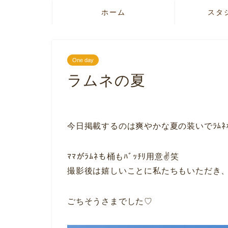
ホーム
スタ
One day
ラムネの夏
今日掲載するのは爽やかな夏の装いでﾗﾑﾈ
ﾏﾏがﾗﾑﾈも桶もﾊﾞｯﾁﾘ用意✌️笑
撮影後は嬉しいことに私たちもいただき
ごちそうさまでした♡