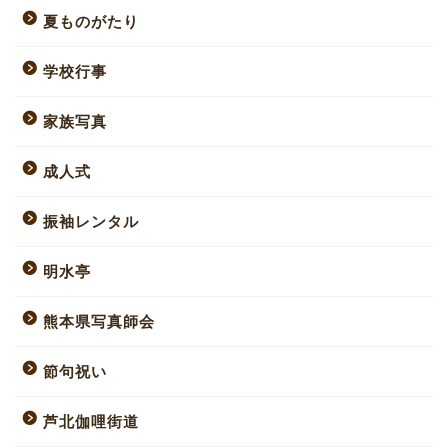
夏ものがたり
学校行事
家族写真
成人式
振袖レンタル
明水亭
熊本県写真師会
節句祝い
芦北伽哩街道