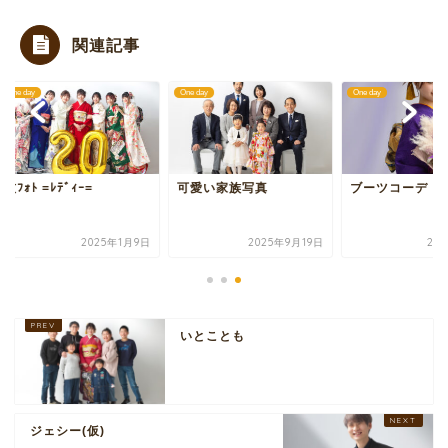
関連記事
day
One day
One day
ｫﾄ =ﾚﾃﾞｨｰ=
可愛い家族写真
ブーツコーデ
2025年1月9日
2025年9月19日
2026年1
いとことも
ジェシー(仮)