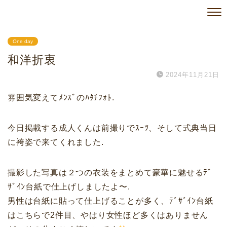
One day
和洋折衷
2024年11月21日
雰囲気変えてﾒﾝｽﾞのﾊﾀﾁﾌｫﾄ.
今日掲載する成人くんは前撮りでｽｰﾂ、そして式典当日
に袴姿で来てくれました.
撮影した写真は２つの衣装をまとめて豪華に魅せるﾃﾞ
ｻﾞｲﾝ台紙で仕上げしましたよ〜.
男性は台紙に貼って仕上げることが多く、ﾃﾞｻﾞｲﾝ台紙
はこちらで2件目、やはり女性ほど多くはありません