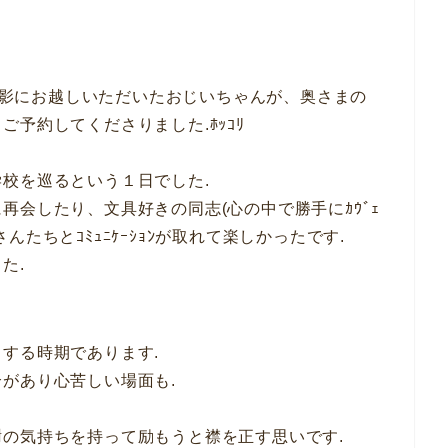
の撮影にお越しいただいたおじいちゃんが、奥さまの
予約してくださりました.ﾎｯｺﾘ
校を巡るという１日でした.
再会したり、文具好きの同志(心の中で勝手にｶｳﾞｪ
たちとｺﾐｭﾆｹｰｼｮﾝが取れて楽しかったです.
た.
する時期であります.
があり心苦しい場面も.
の気持ちを持って励もうと襟を正す思いです.