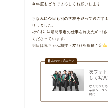
今年度もどうぞよろしくお願いします.
ちなみに今日も別の学校を巡って過ごす１
りしました.
ｽﾀｼﾞｵには期間限定の仕事を終えたﾊﾟ
くださっています.
明日は赤ちゃん相撲・友ﾌｫﾄを撮影予定
友フォト
しく写真
なんで友だち
卒業シーズン
緒に...