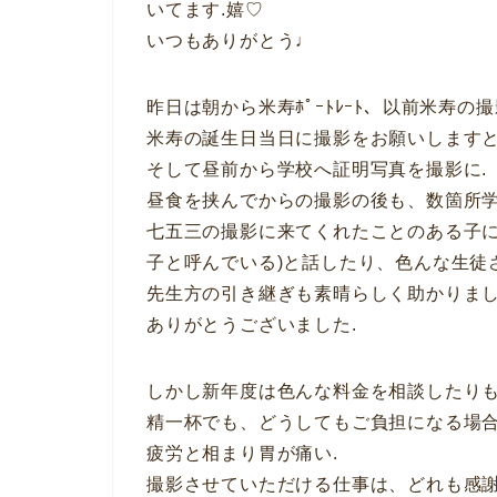
いてます.嬉♡
いつもありがとう♩
昨日は朝から米寿ﾎﾟｰﾄﾚｰﾄ、以前米寿
米寿の誕生日当日に撮影をお願いしますとご
そして昼前から学校へ証明写真を撮影に.
昼食を挟んでからの撮影の後も、数箇所学
七五三の撮影に来てくれたことのある子に
子と呼んでいる)と話したり、色んな生徒さん
先生方の引き継ぎも素晴らしく助かりまし
ありがとうございました.
しかし新年度は色んな料金を相談したりも
精一杯でも、どうしてもご負担になる場合
疲労と相まり胃が痛い.
撮影させていただける仕事は、どれも感謝