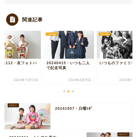
関連記事
day
One day
One day
241112・友フォトハ
20240415・いつも二人
いつものファミリー
チ
で記念写真
2024年11月12日
2024年4月15日
2025年12
20241007・日曜ﾚﾎﾟ