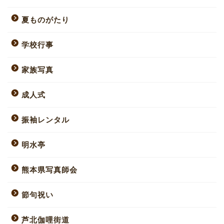
夏ものがたり
学校行事
家族写真
成人式
振袖レンタル
明水亭
熊本県写真師会
節句祝い
芦北伽哩街道