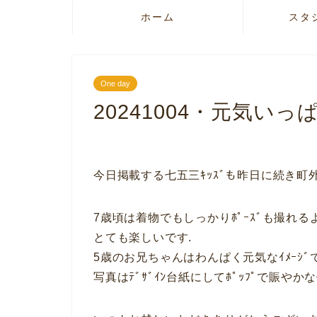
ホーム
スタ
One day
20241004・元気いっ
今日掲載する七五三ｷｯｽﾞも昨日に続き町
7歳頃は着物でもしっかりﾎﾟｰｽﾞも撮れる
とても楽しいです.
5歳のお兄ちゃんはわんぱく元気なｲﾒｰｼ
写真はﾃﾞｻﾞｲﾝ台紙にしてﾎﾟｯﾌﾟで賑やか