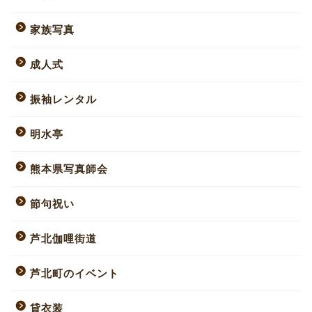
家族写真
成人式
振袖レンタル
明水亭
熊本県写真師会
節句祝い
芦北伽哩街道
芦北町のイベント
貸衣装