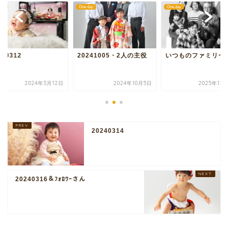
day
One day
One day
240312
20241005・2人の主役
いつものファミリー
2024年3月12日
2024年10月5日
2025年12
20240314
20240316＆ﾌｫﾛﾜｰさん