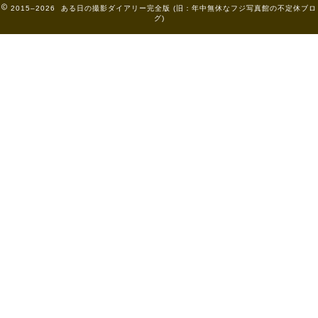
2015–2026 ある日の撮影ダイアリー完全版 (旧：年中無休なフジ写真館の不定休ブロ
グ)