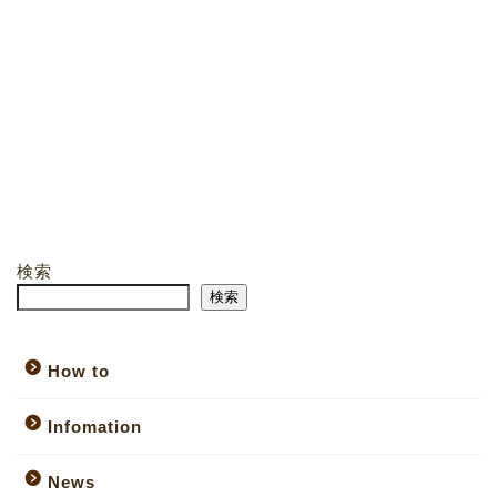
検索
検索
How to
Infomation
News