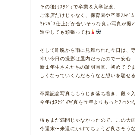
その後はｽﾀｼﾞｵで卒業＆入学記念.
ご来店だけじゃなく、保育園や卒業ｱﾙﾊﾞ
ｷｬﾝﾊﾞｽ仕上げが合いそうな良い写真が撮れ
進学しても頑張ってね
そして昨晩から雨に見舞われた今日は、専
幸い今日の撮影は屋内だったので一安心.
新１年生さんたちの証明写真、初めてで
しくなっていくんだろうなと想いを馳せる
卒業記念写真ももうじき落ち着き、段々入学
今年はｽﾀｼﾞｵ写真を昨年よりもっとﾌﾚｯ
桜もまだ満開じゃなかったので、この大雨
今週末〜来週にかけてちょうど良さそうな