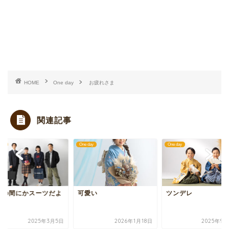
HOME
One day
お疲れさま
関連記事
day
One day
One day
つの間にかスーツだよ
可愛い
ツンデレ
2025年3月5日
2026年1月18日
2025年9月