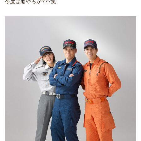
今度は船やろか???笑