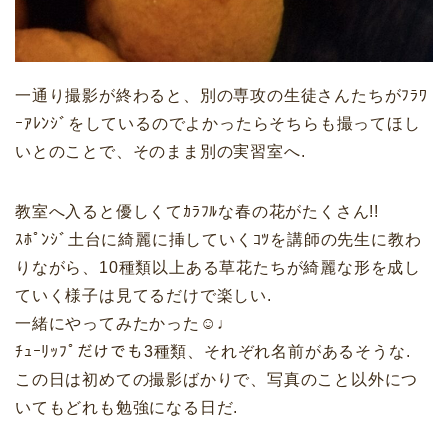
一通り撮影が終わると、別の専攻の生徒さんたちがﾌﾗﾜ
ｰｱﾚﾝｼﾞをしているのでよかったらそちらも撮ってほし
いとのことで、そのまま別の実習室へ.
教室へ入ると優しくてｶﾗﾌﾙな春の花がたくさん!!
ｽﾎﾟﾝｼﾞ土台に綺麗に挿していくｺﾂを講師の先生に教わ
りながら、10種類以上ある草花たちが綺麗な形を成し
ていく様子は見てるだけで楽しい.
一緒にやってみたかった☺︎♩
ﾁｭｰﾘｯﾌﾟだけでも3種類、それぞれ名前があるそうな.
この日は初めての撮影ばかりで、写真のこと以外につ
いてもどれも勉強になる日だ.