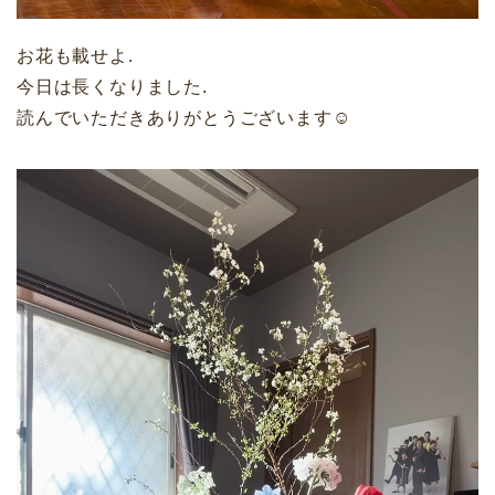
お花も載せよ.
今日は長くなりました.
読んでいただきありがとうございます☺︎
動
画
プ
レ
ー
ヤ
ー