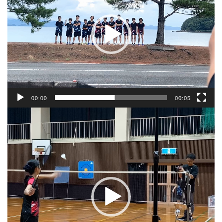
ー
ヤ
ー
00:00
00:05
動
画
プ
レ
ー
ヤ
ー