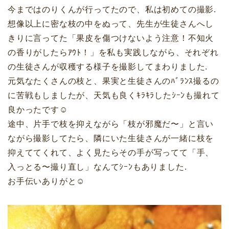
今まではのりくんが行ってたので、私は初めての撮影.
想像以上に密な枝の中をぬって、先生が生徒さんへし
きりに言ってた「果皮を傷つけないよう注意！不知火
の香りがしたらｱｳﾄ！」を私も実践しながら、それぞれ
の生徒さんが収穫する様子を撮影してまわりました.
元気なたくさんの枝と、果実と生徒さんのﾊﾞﾗﾝｽ撮るの
に苦戦もしましたが、天気も良くｷﾗｷﾗしたｼｰﾝも撮れて
良かったです☺︎
途中、片手で枝を抑えながら「枝が邪魔だ〜」と言い
ながら撮影してたら、隣にいた生徒さんが一緒に枝を
抑えててくれて、よく見たらその手が写ってて「手、
入っとる〜撮り直し」なんてｼｰﾝもありました.
お手伝いありがと☺︎