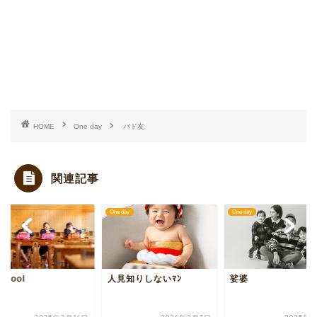
HOME
One day
バド友
関連記事
day
One day
One day
chool
人見知りしないﾏﾝ
娑婆