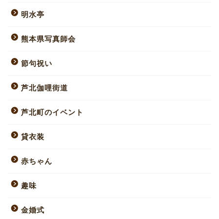
明水亭
熊本県写真師会
節句祝い
芦北伽哩街道
芦北町のイベント
貸衣装
赤ちゃん
趣味
金婚式