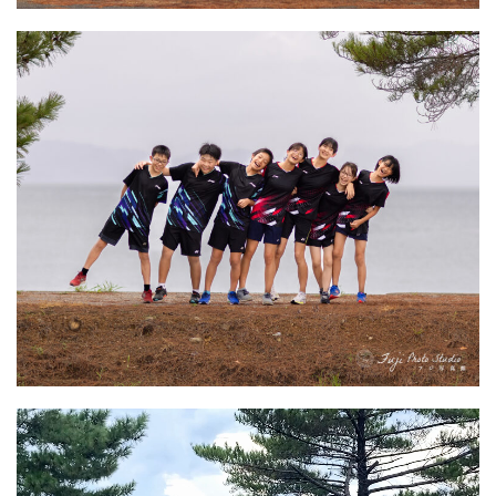
動
画
プ
レ