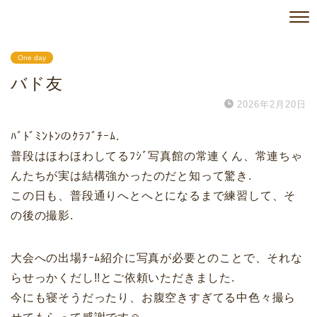
One day
バド友
2026年2月20日
ﾊﾞﾄﾞﾐﾝﾄﾝのｸﾗﾌﾞﾁｰﾑ.
普段はほわほわしてるﾌｼﾞ写真館の常連くん、常連ちゃ
んたちが実は結構強かったのだと知って驚き.
この日も、普段通りへとへとになるまで練習して、そ
の後の撮影.
大会への出場ﾁｰﾑ紹介に写真が必要とのことで、それな
らせっかくだし!!とご依頼いただきました.
今にも寝そうだったり、お腹空きすぎてる中色々撮ら