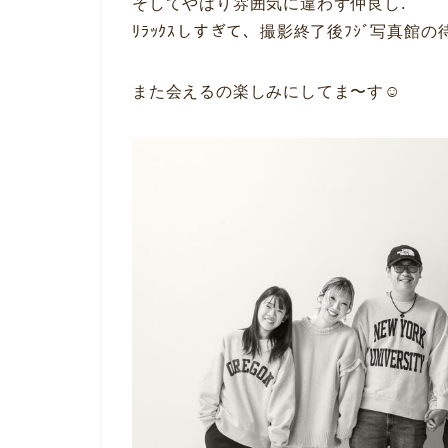
そしてやはり雰囲気に違わず仲良し.
ﾘﾗｯｸｽしすぎて、撮影終了後ﾌｼﾞ写真館の
また会えるの楽しみにしてま〜す☺︎