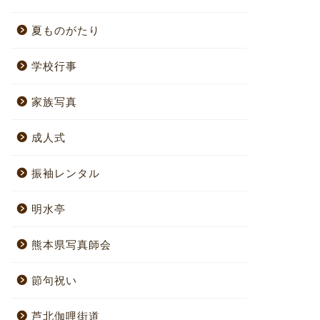
夏ものがたり
学校行事
家族写真
成人式
振袖レンタル
明水亭
熊本県写真師会
節句祝い
芦北伽哩街道