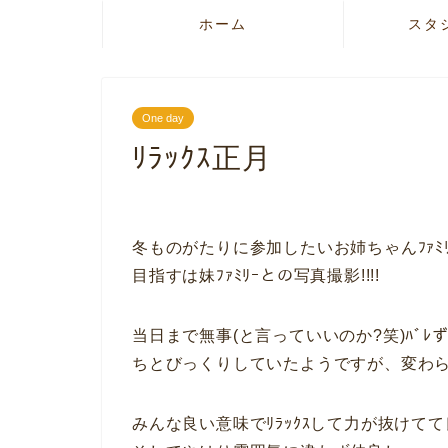
ホーム
スタ
One day
ﾘﾗｯｸｽ正月
冬ものがたりに参加したいお姉ちゃんﾌｧﾐﾘ
目指すは妹ﾌｧﾐﾘｰとの写真撮影!!!!
当日まで無事(と言っていいのか?笑)ﾊﾞﾚず
ちとびっくりしていたようですが、変わら
みんな良い意味でﾘﾗｯｸｽして力が抜けてて