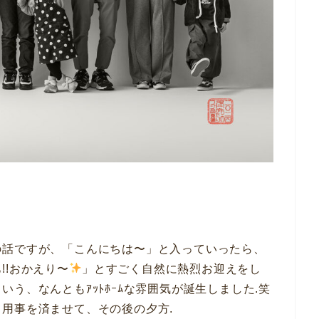
の話ですが、「こんにちは〜」と入っていったら、
!!おかえり〜
」とすごく自然に熱烈お迎えをし
う、なんともｱｯﾄﾎｰﾑな雰囲気が誕生しました.笑
用事を済ませて、その後の夕方.