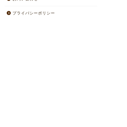
プライバシーポリシー
e day
One day
しかった記憶
脱力感
2025年3月3日
2026年5月24