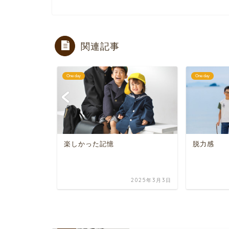
関連記事
One day
One day
ジオブライダル
楽しかった記憶
脱力感
024年10月22日
2025年3月3日