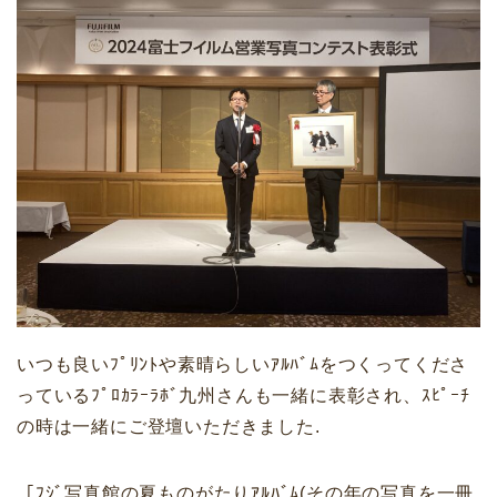
いつも良いﾌﾟﾘﾝﾄや素晴らしいｱﾙﾊﾞﾑをつくってくださ
っているﾌﾟﾛｶﾗｰﾗﾎﾞ九州さんも一緒に表彰され、ｽﾋﾟｰﾁ
の時は一緒にご登壇いただきました.
「ﾌｼﾞ写真館の夏ものがたりｱﾙﾊﾞﾑ(その年の写真を一冊