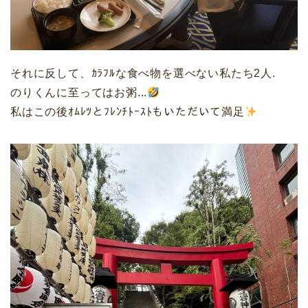
それに反して、ｶﾗﾌﾙな食べ物を選べない私たち2人.
のりくんに至ってはお粥...
私はこの後ｵﾑﾚﾂとﾌﾚﾝﾁﾄｰｽﾄもいただいて満足