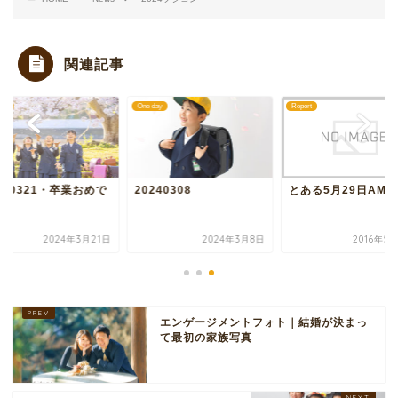
関連記事
day
One day
Report
240321・卒業おめで
20240308
とある5月29日AM
う
2024年3月21日
2024年3月8日
2016年5
エンゲージメントフォト｜結婚が決まっ
て最初の家族写真