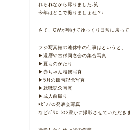
れられながら帰りました.笑
今年はどこで撮りましょね？♩
さて、GWが明けてゆっくり日常に戻って
フジ写真館の連休中の仕事はというと、
▶︎還暦や古稀同窓会の集合写真
▶︎夏ものがたり
▶︎赤ちゃん相撲写真
▶︎5月の節句記念写真
▶︎就職記念写真
▶︎成人前撮り
▶︎ﾋﾟｱﾉの発表会写真
などﾊﾞﾘｴｰｼｮﾝ豊かに撮影させていただき
撮影したら仕上げの作業.