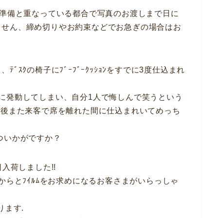
業準備と重なっている都合で写真のお渡しまで日に
ません、締め切りやお約束などでお急ぎの場合はお
ｽｸの椅子にﾌﾞｰﾌﾞｰｸｯｼｮﾝをすでに3度仕込まれ
に発動してしまい、自分1人で悔しんで笑うという
の後また来客で席を離れた間に仕込まれいてめっち
ついかがですか？
入荷しました!!
からとﾌｲﾙﾑをお求めになるお客さまがいらっしゃ
ります.