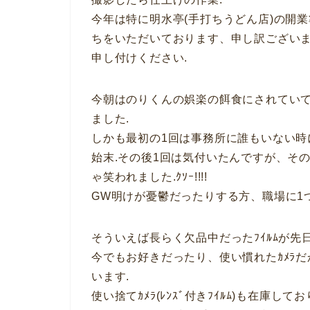
今年は特に明水亭(手打ちうどん店)の開
ちをいただいております、申し訳ござい
申し付けください.
今朝はのりくんの娯楽の餌食にされていて、ﾃﾞ
ました.
しかも最初の1回は事務所に誰もいない時
始末.その後1回は気付いたんですが、そ
ゃ笑われました.ｸｿｰ!!!!
GW明けが憂鬱だったりする方、職場に1
そういえば長らく欠品中だったﾌｲﾙﾑが先日
今でもお好きだったり、使い慣れたｶﾒﾗだ
います.
使い捨てｶﾒﾗ(ﾚﾝｽﾞ付きﾌｲﾙﾑ)も在庫してお