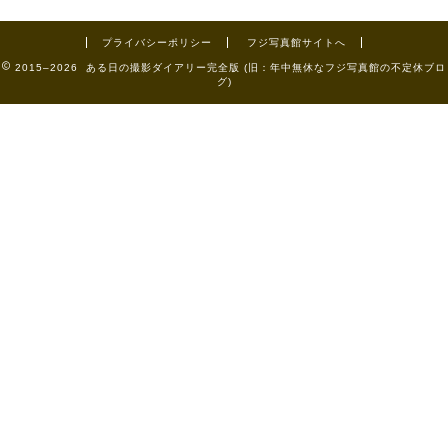
プライバシーポリシー
フジ写真館サイトへ
2015–2026 ある日の撮影ダイアリー完全版 (旧：年中無休なフジ写真館の不定休ブロ
グ)