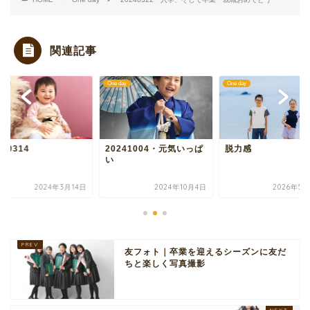
関連記事
One day
One day
One day
20241004・元気いっぱ
脱力感
20240314
い
4日
2024年10月4日
2026年5月24日
友フォト｜卒業を迎えるシーズンに友だ
ちと楽しく写真撮影