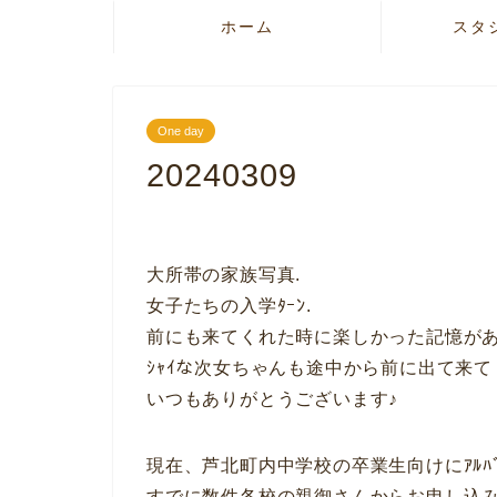
ホーム
スタ
One day
20240309
大所帯の家族写真.
女子たちの入学ﾀｰﾝ.
前にも来てくれた時に楽しかった記憶があ
ｼｬｲな次女ちゃんも途中から前に出て来
いつもありがとうございます♪
現在、芦北町内中学校の卒業生向けにｱﾙﾊ
すでに数件各校の親御さんからお申し込