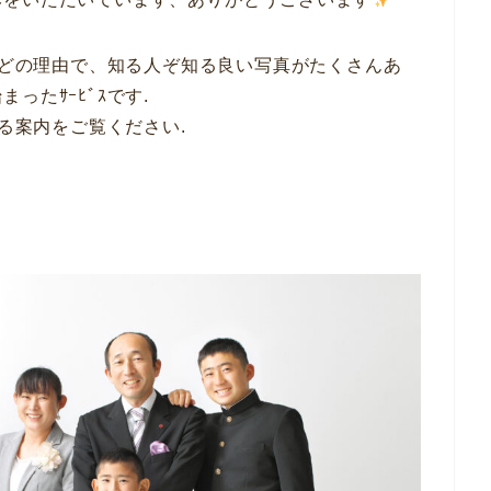
数などの理由で、知る人ぞ知る良い写真がたくさんあ
ったｻｰﾋﾞｽです.
いる案内をご覧ください.