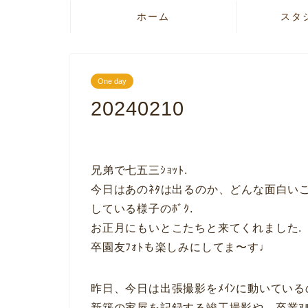
ホーム
スタ
One day
20240210
兄弟で七五三ｼｮｯﾄ.
今日はあのﾈﾀは出るのか、どんな面白い
している様子のﾎﾞｸ.
お正月にもいとこたちと来てくれました.
卒園友ﾌｫﾄも楽しみにしてま〜す♩
昨日、今日は出張撮影をﾒｲﾝに動いている
新築の家屋を記録する竣工撮影や、卒業ｱﾙﾊ