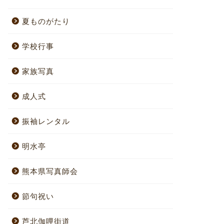
夏ものがたり
学校行事
家族写真
成人式
振袖レンタル
明水亭
熊本県写真師会
節句祝い
芦北伽哩街道