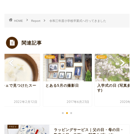
HOME
Report
令和三年度小学校卒業式へ行ってきました
関連記事
rt
Report
Report
ある5月の撮影日
入学式の日 (写真多めで
マルシェで見つけた
す)
プ
2017年6月23日
2020年4月9日
2022年2月
ラッピングサービス｜父の日・母の日・