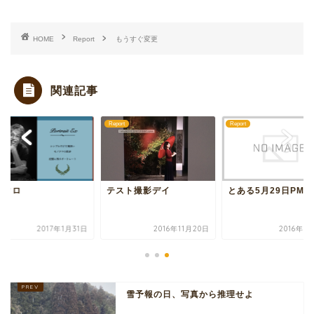
HOME
Report
もうすぐ変更
関連記事
rt
Report
Report
ノクロ
テスト撮影デイ
とある5月29日PM
2017年1月31日
2016年11月20日
2016年5
雪予報の日、写真から推理せよ