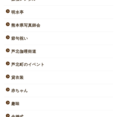
明水亭
熊本県写真師会
節句祝い
芦北伽哩街道
芦北町のイベント
貸衣装
赤ちゃん
趣味
金婚式