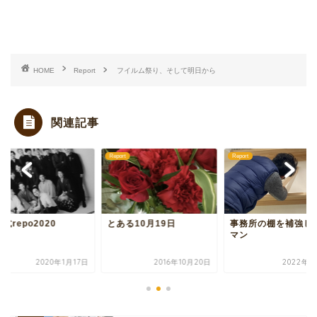
HOME
Report
フイルム祭り、そして明日から
関連記事
rt
Report
Report
る10月19日
事務所の棚を補強したい
成人式repo2020
マン
2016年10月20日
2022年2月5日
2020年1